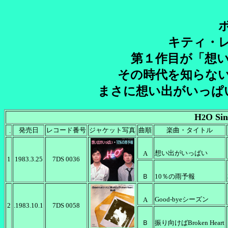
キティ・
第１作目が「想
その時代を知らな
まさに想い出がいっぱ
H
O Sin
2
発売日
レコード番号
ジャケット写真
曲順
楽曲・タイトル
.
想い出がいっぱい
A
1
1983.3.25
7DS 0036
Ｂ
10％の雨予報
Good-byeシーズン
A
2
.1983.10.1
7DS 0058
Ｂ
振り向けばBroken Heart