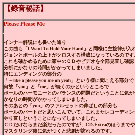
【録音秘話】
Please Please Me
インナー解説にも書いた通り
この曲も「I Want To Hold Your Hand」と同様に主旋律
ジョンとポールの上下がクロスする構成になっているのです
これも確かめるために家中のＣＤやビデオを全部見直し確認
分析にかなりの時間がかかってしまいました。
特にエンディングの部分の
「～like a please you me oh yeah」という様に聞こえる部分で
何故「you」と「me」が続くのかというところで
ポールのハーモニーとのバランスの問題だということに気が
かなりの時間がかかってしまいました。
そのあとの「you」のファルセットの伸ばしの部分も
ポールのパートだと思いこんでいて、これまたレコーディン
やり直しということになってしまいました。
ＣＤだけならまだ楽だったのですが、CD-Extraのほうまで
マスタリング後に気がつくと悲劇が訪れるのです。