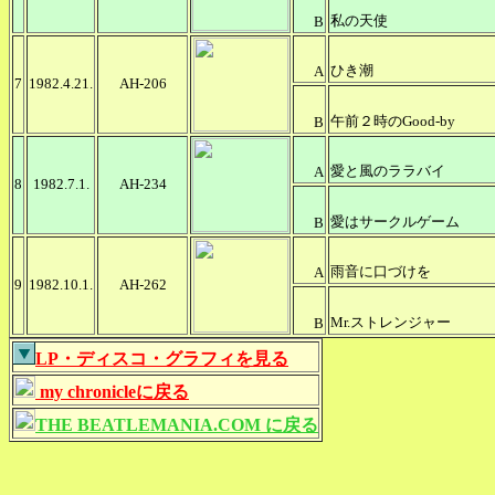
私の天使
B
ひき潮
A
7
1982.4.21.
AH-206
午前２時のGood-by
B
愛と風のララバイ
A
8
1982.7.1.
AH-234
愛はサークルゲーム
B
雨音に口づけを
A
9
1982.10.1.
AH-262
Mr.ストレンジャー
B
LP・ディスコ・グラフィを見る
my chronicleに戻る
THE BEATLEMANIA.COM に戻る