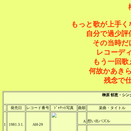
もっと歌が上手く
自分で過少評
その当時だ
レコーデ
もう一回歌
何故かあき
残念で
榊原 郁恵
・シン
発売日
レコード番号
ｼﾞｬｹｯﾄ写真
曲順
楽曲・タイトル
.
想い出パズル
A
1
1981.3.1.
AH-29