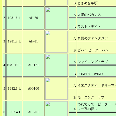
ときめき年頃
B
太陽のバカンス
A
2
1981.6.1.
AH-70
ラスト・デイト
B
真夏のファンタジア
A
3
1981.7.1.
AH-81
ビバ！ ピーターパン
B
シャイニング・ラブ
A
4
1981.10.1.
AH-121
B
LONELY WIND
イエスタディ ドリーマ
A
5
1982.1.1.
AH-160
モーニング・ラブ
B
つれてって ピーター・
～一夜の夢～
A
6
1982.4.1
AH-201