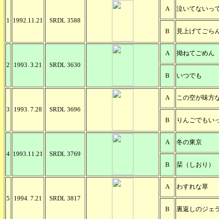
A
泣いてないっ
1
1992.11.21
SRDL 3588
B
見上げてごら
A
拗ねてごめん
2
1993. 3.21
SRDL 3630
B
いつでも
A
この空が味方
3
1993. 7.28
SRDL 3696
B
りんごでもい
A
冬の東京
4
1993.11.21
SRDL 3769
B
栞（しおり）
A
わすれな草
5
1994. 7.21
SRDL 3817
B
裏返しのジェ