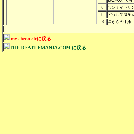
(風が吹いても／B
8
ワンナイトサ
9
どうして微笑
10
星からの手紙
my chronicleに戻る
THE BEATLEMANIA.COM に戻る