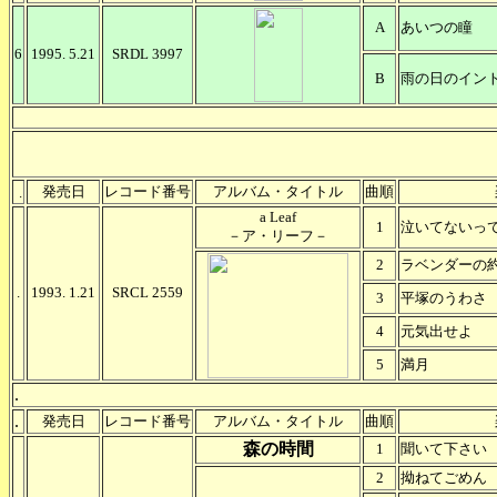
A
あいつの瞳
6
1995. 5.21
SRDL 3997
B
雨の日のイン
発売日
レコード番号
アルバム・タイトル
曲順
.
a Leaf
1
泣いてないっ
－ア・リーフ－
2
ラベンダーの
.
1993. 1.21
SRCL 2559
3
平塚のうわさ
4
元気出せよ
5
満月
.
.
発売日
レコード番号
アルバム・タイトル
曲順
森の時間
1
聞いて下さい
2
拗ねてごめん