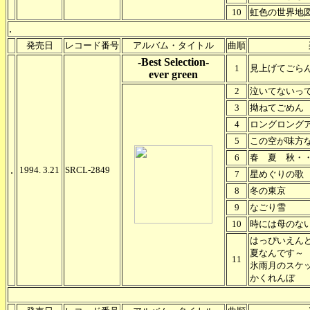
10
虹色の世界地
.
発売日
レコード番号
アルバム・タイトル
曲順
-Best Selection-
1
見上げてごら
ever green
2
泣いてないっ
3
拗ねてごめん
4
ロングロング
5
この空が味方
6
春 夏 秋・
.
1994. 3.21
SRCL-2849
7
星めぐりの歌
8
冬の東京
9
なごり雪
10
時には母のな
はっぴいえん
夏なんです～
11
氷雨月のスケ
かくれんぼ