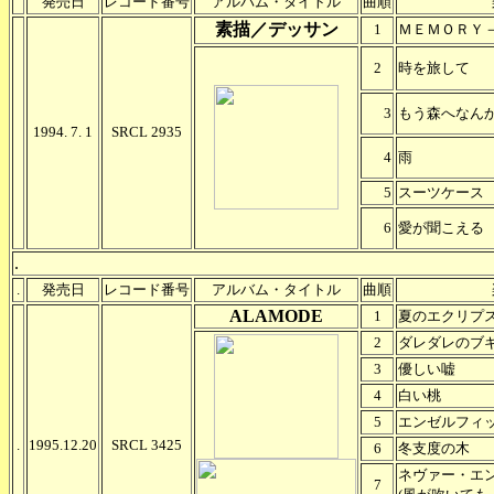
発売日
レコード番号
アルバム・タイトル
曲順
素描／デッサン
1
ＭＥＭＯＲＹ－M
2
時を旅して
3
もう森へなん
1994. 7. 1
SRCL 2935
4
雨
5
スーツケース
6
愛が聞こえる
.
.
発売日
レコード番号
アルバム・タイトル
曲順
ALAMODE
1
夏のエクリプ
2
ダレダレのブ
3
優しい嘘
4
白い桃
5
エンゼルフィ
.
1995.12.20
SRCL 3425
6
冬支度の木
ネヴァー・エ
7