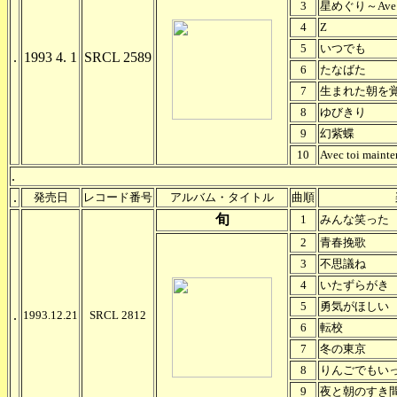
3
星めぐり～Ave M
4
Z
5
いつでも
.
1993 4. 1
SRCL 2589
6
たなばた
7
生まれた朝を
8
ゆびきり
9
幻紫蝶
10
Avec toi mai
.
.
発売日
レコード番号
アルバム・タイトル
曲順
旬
1
みんな笑った
2
青春挽歌
3
不思議ね
4
いたずらがき
5
勇気がほしい
.
1993.12.21
SRCL 2812
6
転校
7
冬の東京
8
りんごでもい
9
夜と朝のすき