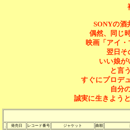
SONYの
偶然、同じ
映画「アイ・
翌日そ
いい娘が
と言
すぐにプロデ
自分
誠実に生きよう
発売日
レコード番号
ジャケット
曲順
.