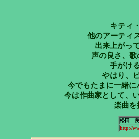
キティ
他のアーティ
出来上がっ
声の良さ、歌
手がけ
やはり、
今でもたまに一緒に
今は作曲家として、
楽曲を
松田 
http://w