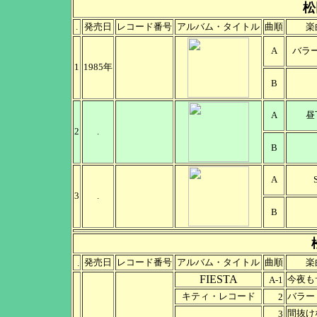
松
.
発売日
レコード番号
アルバム・タイトル
曲順
楽
A
バラ
1
1985年
B
A
昼
2
.
B
A
3
.
B
発売日
レコード番号
アルバム・タイトル
曲順
楽
.
FIESTA
今夜も
A-1
キティ・レコード
バラー
2
間抜けなR
3