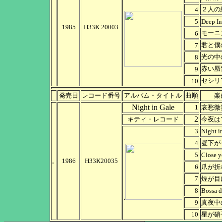
２人の
4
5
Deep In
.
1985
H33K 20003
モーニ
6
君と僕の
7
光の中
8
赤い蜃
9
セシリ
10
発売日
レコード番号
アルバム・タイトル
曲順
楽
Night in Gale
1
哀愁微笑
2
キティ・レコード
今夜は
3
Night i
4
昼下が
5
Close y
.
1986
H33K20035
6
爪が折
7
煙が目
8
Bossa 
.
9
真夜中
10
星が硝